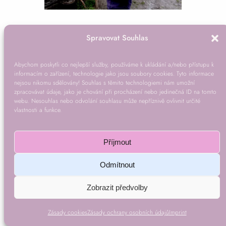
Spravovat Souhlas
Abychom poskytli co nejlepší služby, používáme k ukládání a/nebo přístupu k
informacím o zařízení, technologie jako jsou soubory cookies. Tyto informace
nejsou nikomu sdělovány! Souhlas s těmito technologiemi nám umožní
zpracovávat údaje, jako je chování při procházení nebo jedinečná ID na tomto
webu. Nesouhlas nebo odvolání souhlasu může nepříznivě ovlivnit určité
vlastnosti a funkce.
Příjmout
Odmítnout
Zobrazit předvolby
Zásady cookies
Zásady ochrany osobních údajů
Imprint