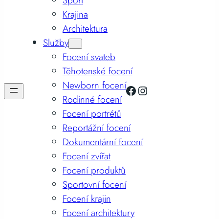
Sport
Krajina
Architektura
Služby
Focení svateb
Těhotenské focení
Newborn focení
Facebook
Instagram
Rodinné focení
Focení portrétů
Reportážní focení
Dokumentární focení
Focení zvířat
Focení produktů
Sportovní focení
Focení krajin
Focení architektury