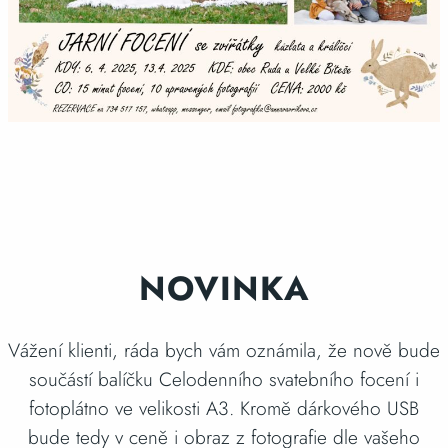
NOVINKA
Vážení klienti, ráda bych vám oznámila, že nově bude
součástí balíčku Celodenního svatebního focení i
fotoplátno ve velikosti A3. Kromě dárkového USB
bude tedy v ceně i obraz z fotografie dle vašeho