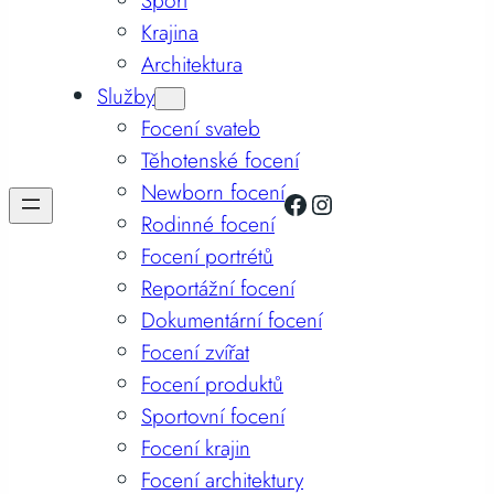
Sport
Krajina
Architektura
Služby
Focení svateb
Těhotenské focení
Newborn focení
Facebook
Instagram
Rodinné focení
Focení portrétů
Reportážní focení
Dokumentární focení
Focení zvířat
Focení produktů
Sportovní focení
Focení krajin
Focení architektury