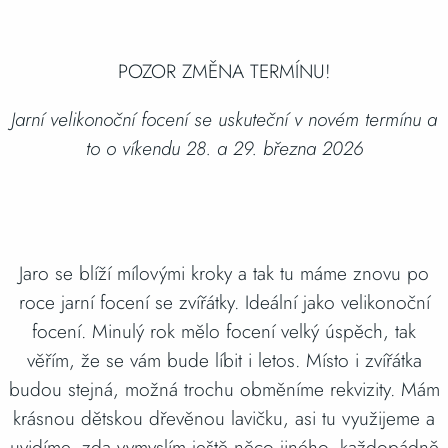
POZOR ZMĚNA TERMÍNU!
Jarní velikonoční focení se uskuteční v novém termínu a
to o víkendu 28. a 29. března 2026
Jaro se blíží mílovými kroky a tak tu máme znovu po
roce jarní focení se zvířátky. Ideální jako velikonoční
focení. Minulý rok mělo focení velký úspěch, tak
věřím, že se vám bude líbit i letos. Místo i zvířátka
budou stejná, možná trochu obměníme rekvizity. Mám
krásnou dětskou dřevěnou lavičku, asi tu využijeme a
uvidíme, zda vymyslím ještě něco jiného, každopádně