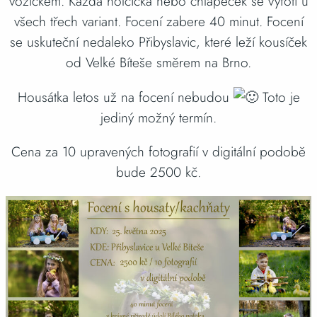
vozíčkem. Každá holčička nebo chlapeček se vyfotí u
všech třech variant. Focení zabere 40 minut. Focení
se uskuteční nedaleko Přibyslavic, které leží kousíček
od Velké Bíteše směrem na Brno.
Housátka letos už na focení nebudou
Toto je
jediný možný termín.
Cena za 10 upravených fotografií v digitální podobě
bude 2500 kč.